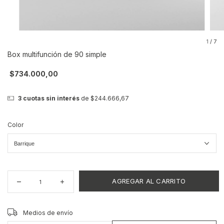
1
/
7
Box multifunción de 90 simple
$734.000,00
3
cuotas sin interés
de
$244.666,67
Color
CAMBIAR CP
Entregas para el CP:
Medios de envío