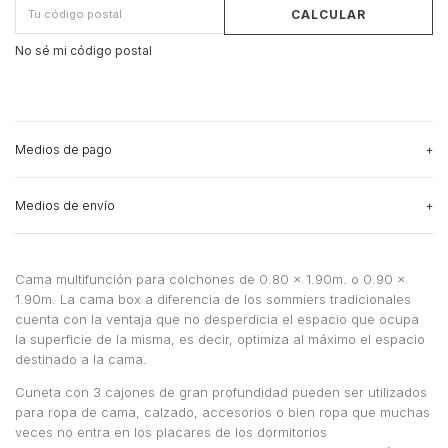
CALCULAR
No sé mi código postal
Medios de pago
Medios de envío
3
cuotas sin interés
de
$244.666,67
Ver más detalles
CAMBIAR CP
Entregas para el CP:
Medios de envío
Cama multifunción para colchones de 0.80 x 1.90m. o 0.90 x
1.90m. La cama box a diferencia de los sommiers tradicionales
CALCULAR
cuenta con la ventaja que no desperdicia el espacio que ocupa
la superficie de la misma, es decir, optimiza al máximo el espacio
No sé mi código postal
destinado a la cama.
Cuneta con 3 cajones de gran profundidad pueden ser utilizados
para ropa de cama, calzado, accesorios o bien ropa que muchas
veces no entra en los placares de los dormitorios