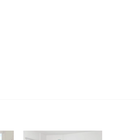
CALCULAR
No sé mi código postal