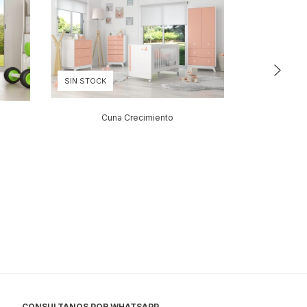
SIN STOCK
SIN STOCK
Cuna Crecimiento
C
CONSULTANOS POR WHATSAPP