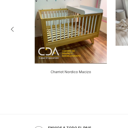
ia
Charriot Nordico Macizo
ENVIOS A TODO EL PAIS