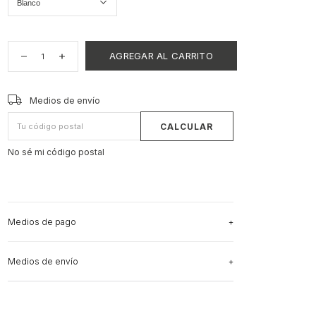
CAMBIAR CP
Entregas para el CP:
Medios de envío
CALCULAR
No sé mi código postal
Medios de pago
Medios de envío
3
cuotas sin interés
de
$186.666,67
Ver más detalles
CAMBIAR CP
Entregas para el CP:
Medios de envío