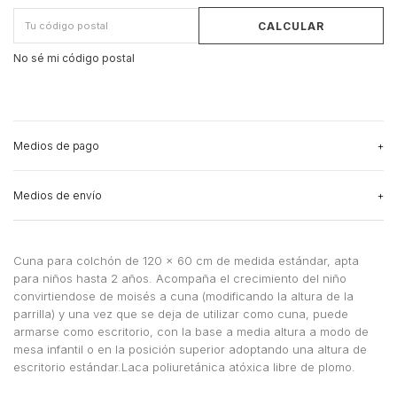
CALCULAR
No sé mi código postal
Medios de pago
Medios de envío
3
cuotas sin interés
de
$186.666,67
Ver más detalles
CAMBIAR CP
Entregas para el CP:
Medios de envío
Cuna para colchón de 120 x 60 cm de medida estándar, apta
para niños hasta 2 años. Acompaña el crecimiento del niño
CALCULAR
convirtiendose de moisés a cuna (modificando la altura de la
parrilla) y una vez que se deja de utilizar como cuna, puede
No sé mi código postal
armarse como escritorio, con la base a media altura a modo de
mesa infantil o en la posición superior adoptando una altura de
escritorio estándar.Laca poliuretánica atóxica libre de plomo.