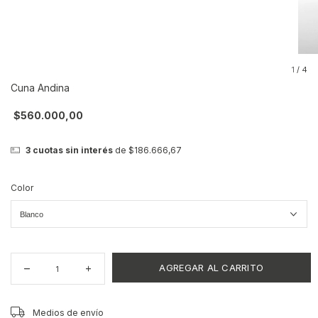
1
/
4
Cuna Andina
$560.000,00
3
cuotas sin interés
de
$186.666,67
Color
CAMBIAR CP
Entregas para el CP:
Medios de envío