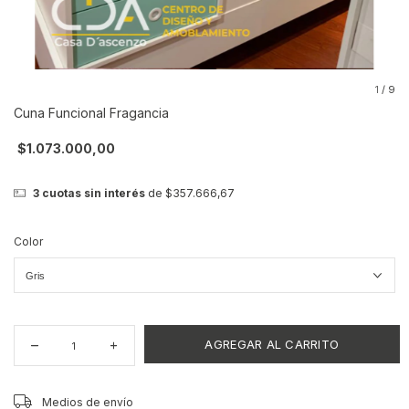
1
/
9
Cuna Funcional Fragancia
$1.073.000,00
3
cuotas sin interés
de
$357.666,67
Color
CAMBIAR CP
Entregas para el CP:
Medios de envío