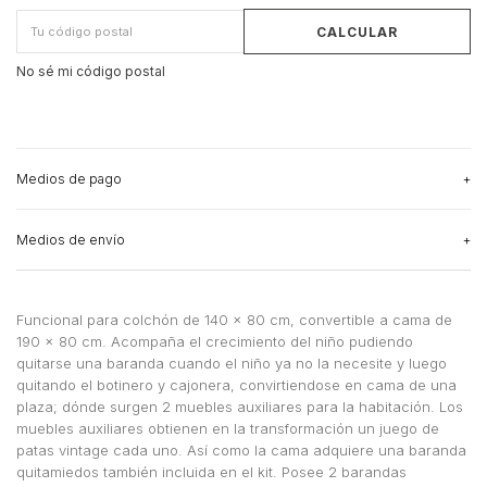
CALCULAR
No sé mi código postal
Medios de pago
Medios de envío
3
cuotas sin interés
de
$357.666,67
Ver más detalles
CAMBIAR CP
Entregas para el CP:
Medios de envío
Funcional para colchón de 140 x 80 cm, convertible a cama de
190 x 80 cm. Acompaña el crecimiento del niño pudiendo
CALCULAR
quitarse una baranda cuando el niño ya no la necesite y luego
quitando el botinero y cajonera, convirtiendose en cama de una
No sé mi código postal
plaza; dónde surgen 2 muebles auxiliares para la habitación. Los
muebles auxiliares obtienen en la transformación un juego de
patas vintage cada uno. Así como la cama adquiere una baranda
quitamiedos también incluida en el kit. Posee 2 barandas