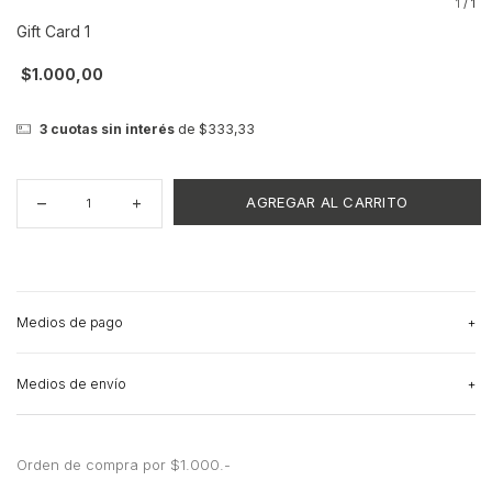
1
/
1
Gift Card 1
$1.000,00
3
cuotas sin interés
de
$333,33
Medios de pago
Medios de envío
3
cuotas sin interés
de
$333,33
Ver más detalles
Orden de compra por $1.000.-