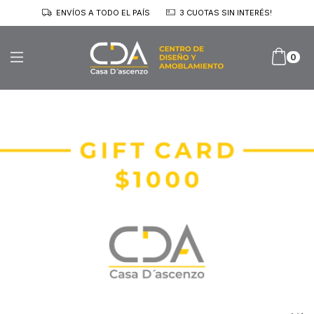
ENVÍOS A TODO EL PAÍS
3 CUOTAS SIN INTERÉS!
0