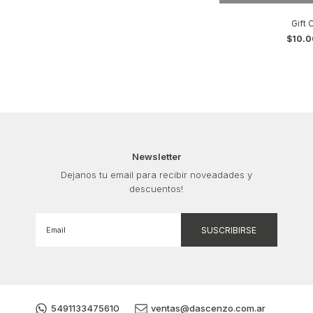
Gift 
$10.0
Newsletter
Dejanos tu email para recibir noveadades y
descuentos!
5491133475610
ventas@dascenzo.com.ar