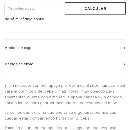
CALCULAR
No sé mi código postal
Medios de pago
Medios de envío
3
cuotas sin interés
de
$382.000,00
Ver más detalles
CAMBIAR CP
Entregas para el CP:
Medios de envío
Sillón mecedor con puff apoya pie. Carla es el sillón hamaca ideal
para el dormitorio del bebé o matrimonial. muy cómodo para
CALCULAR
amamantar, cuenta con almohadilla apoya cabeza y un cómodo
bolsillo lateral para guardar mamadera o accesorios del bebé.
No sé mi código postal
La comodidad extrema que aporta su ergonomía permite que
puedas estar compartiendo horas con tu bebé.
También es una buena opción para livings con poco espacio