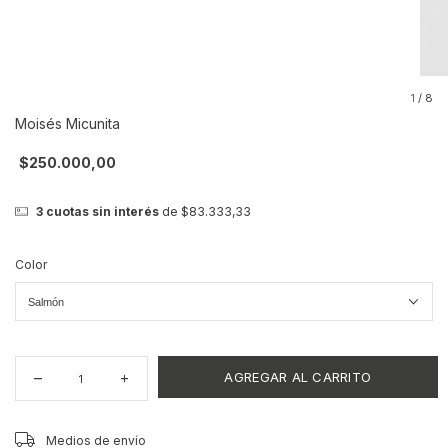
1
/
8
Moisés Micunita
$250.000,00
3
cuotas sin interés
de
$83.333,33
Color
CAMBIAR CP
Entregas para el CP:
Medios de envío