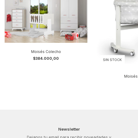
Moisés Colecho
$384.000,00
SIN STOCK
Moisés 
Newsletter
Dejanos tu email para recibir noveadades y