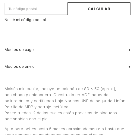
CALCULAR
No sé mi código postal
Medios de pago
Medios de envío
3
cuotas sin interés
de
$83.333,33
Ver más detalles
CAMBIAR CP
Entregas para el CP:
Medios de envío
Moisés minicunita, incluye un colchón de 80 x 50 (aprox.),
acolchado y chichonera. Construido en MDF laqueado
CALCULAR
poliuretánico y certificado bajo Normas UNE de seguridad infantil.
Parrilla de MDP y herraje metálico.
No sé mi código postal
Posee ruedas, 2 de las cuales están provistas de bloqueos
accionables con el pie.
Apto para bebés hasta 5 meses aproximadamente o hasta que
sean capaces de mantenerse sentados por si solos.