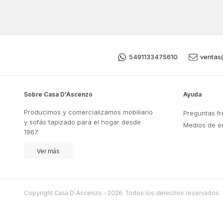
5491133475610
ventas
Sobre Casa D'Ascenzo
Ayuda
Producimos y comercializamos mobiliario
Preguntas f
y sofás tapizado para el hogar desde
Medios de e
1967.
Ver más
Copyright Casa D´Ascenzo - 2026. Todos los derechos reservados.