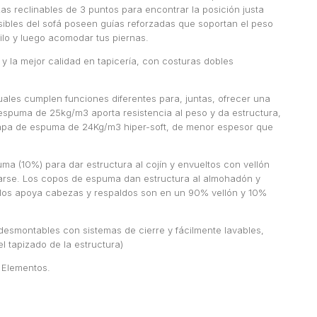
 reclinables de 3 puntos para encontrar la posición justa
ibles del sofá poseen guías reforzadas que soportan el peso
ilo y luego acomodar tus piernas.
 la mejor calidad en tapicería, con costuras dobles
uales cumplen funciones diferentes para, juntas, ofrecer una
espuma de 25kg/m3 aporta resistencia al peso y da estructura,
apa de espuma de 24Kg/m3 hiper-soft, de menor espesor que
a (10%) para dar estructura al cojín y envueltos con vellón
yarse. Los copos de espuma dan estructura al almohadón y
os los apoya cabezas y respaldos son en un 90% vellón y 10%
esmontables con sistemas de cierre y fácilmente lavables,
 tapizado de la estructura)
o Elementos.