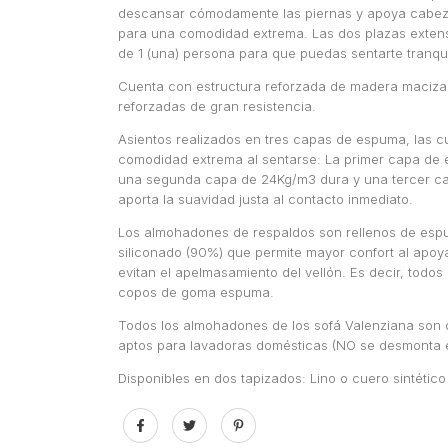
descansar cómodamente las piernas y apoya cabezas
para una comodidad extrema. Las dos plazas extens
de 1 (una) persona para que puedas sentarte tranqu
Cuenta con estructura reforzada de madera maciza y
reforzadas de gran resistencia.
Asientos realizados en tres capas de espuma, las c
comodidad extrema al sentarse: La primer capa de 
una segunda capa de 24Kg/m3 dura y una tercer c
aporta la suavidad justa al contacto inmediato.
Los almohadones de respaldos son rellenos de espum
siliconado (90%) que permite mayor confort al apo
evitan el apelmasamiento del vellón. Es decir, tod
copos de goma espuma.
Todos los almohadones de los sofá Valenziana son d
aptos para lavadoras domésticas (NO se desmonta el
Disponibles en dos tapizados: Lino o cuero sintétic