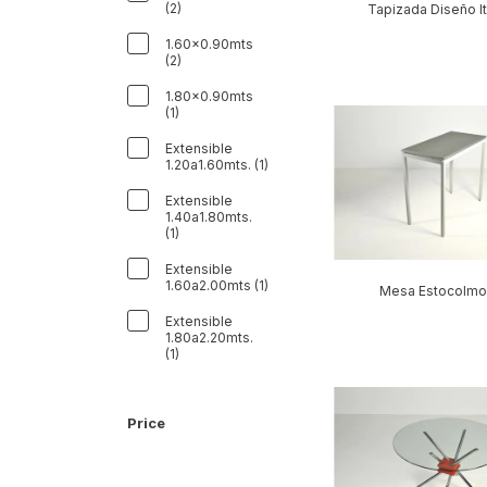
(2)
Tapizada Diseño It
1.60x0.90mts
(2)
1.80x0.90mts
(1)
Extensible
1.20a1.60mts. (1)
Extensible
1.40a1.80mts.
(1)
Extensible
1.60a2.00mts (1)
Mesa Estocolmo 
Extensible
1.80a2.20mts.
(1)
Price