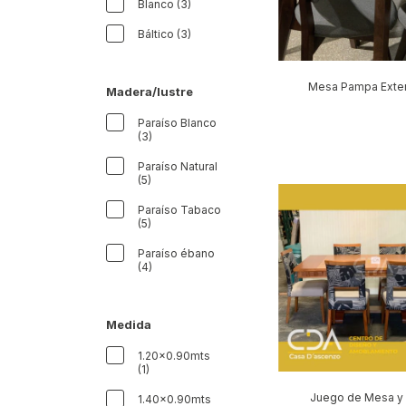
Blanco (3)
Báltico (3)
Mesa Pampa Exten
Madera/lustre
Paraíso Blanco
(3)
Paraíso Natural
(5)
Paraíso Tabaco
(5)
Paraíso ébano
(4)
Medida
1.20x0.90mts
(1)
Juego de Mesa y 
1.40x0.90mts