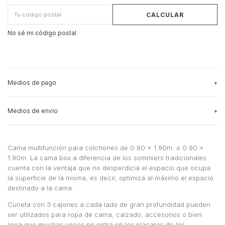
CALCULAR
No sé mi código postal
Medios de pago
Medios de envío
3
cuotas sin interés
de
$319.333,33
Ver más detalles
CAMBIAR CP
Entregas para el CP:
Medios de envío
Cama multifunción para colchones de 0.80 x 1.90m. o 0.90 x
1.90m. La cama box a diferencia de los sommiers tradicionales
CALCULAR
cuenta con la ventaja que no desperdicia el espacio que ocupa
la superficie de la misma, es decir, optimiza al máximo el espacio
No sé mi código postal
destinado a la cama.
Cuneta con 3 cajones a cada lado de gran profundidad pueden
ser utilizados para ropa de cama, calzado, accesorios o bien
ropa que muchas veces no entra en los placares de los