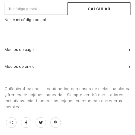
CALCULAR
No sé mi código postal
Medios de pago
Medios de envío
3
cuotas sin interés
de
$125.333,33
Ver más detalles
CAMBIAR CP
Entregas para el CP:
Medios de envío
Chifonier 4 cajones + contenedor, con casco de melamina blanca
y frentes de cajones laqueados. Siempre vendrá con tiradores
CALCULAR
embutidos color blanco. Los cajones cuentan con correderas
metálicas.
No sé mi código postal