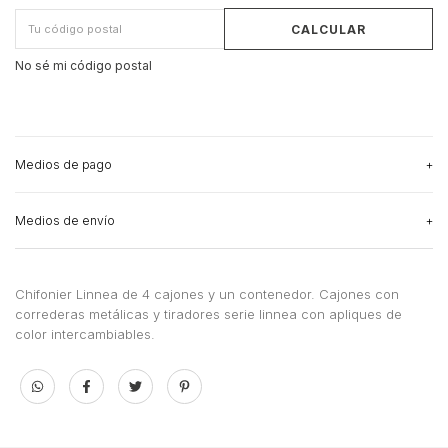
CALCULAR
No sé mi código postal
Medios de pago
Medios de envío
3
cuotas sin interés
de
$125.333,33
Ver más detalles
CAMBIAR CP
Entregas para el CP:
Medios de envío
Chifonier Linnea de 4 cajones y un contenedor. Cajones con
correderas metálicas y tiradores serie linnea con apliques de
CALCULAR
color intercambiables.
No sé mi código postal