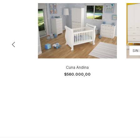
SIN
Cuna Andina
$560.000,00
Macizo