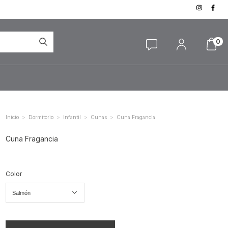
0
>
>
>
>
Inicio
Dormitorio
Infantil
Cunas
Cuna Fragancia
Cuna Fragancia
Color