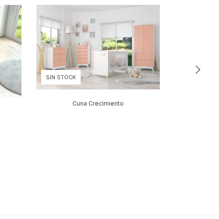
SIN STOCK
Cuna Crecimiento
Charr