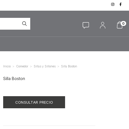
0
>
>
>
Inicio
Comedor
Sillas y Sillones
Silla Boston
Silla Boston